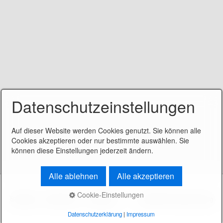
Datenschutzeinstellungen
Auf dieser Website werden Cookies genutzt. Sie können alle
Cookies akzeptieren oder nur bestimmte auswählen. Sie
können diese Einstellungen jederzeit ändern.
Alle ablehnen
Alle akzeptieren
Cookie-Einstellungen
Startseite
Datenschutz
Impressum
© 2025 KFZ Service König
Datenschutzerklärung
|
Impressum