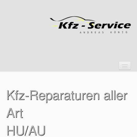
Kfz-Reparaturen aller
Startseite
Art
Über uns
Öffnungszeiten
HU/AU
Ihr Weg zu uns